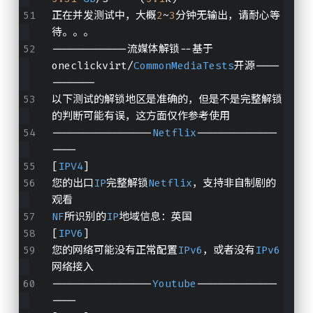
正在并发测试中，大概
2
~
3
分钟无输出，请耐心等
待。。。
------------流媒体解锁--基于
oneclickvirt/
CommonMediaTests
开源----
-------
以下测试的解锁地区是准确的，但是不是完整解锁
的判断可能有误，这方面仅作参考使用
----------------
Netflix
-------------
----
[
IPV4
]
您的出口
IP
完整解锁
Netflix
，支持非自制剧的
观看
NF
所识别的
IP
地域信息：英国
[
IPV6
]
您的网络可能没有正常配置
IPv6
，或者没有
IPv6
网络接入
----------------
Youtube
-------------
----