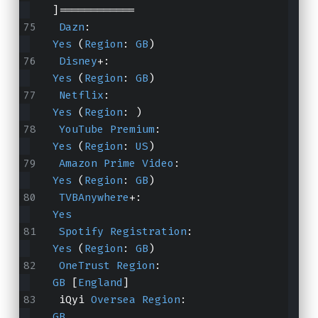
]============
Dazn
:                                  
Yes
 (
Region
: 
GB
)
Disney
+:                               
Yes
 (
Region
: 
GB
)
Netflix
:                               
Yes
 (
Region
: )
YouTube
Premium
:                       
Yes
 (
Region
: 
US
)
Amazon
Prime
Video
:                    
Yes
 (
Region
: 
GB
)
TVBAnywhere
+:                          
Yes
Spotify
Registration
:                  
Yes
 (
Region
: 
GB
)
OneTrust
Region
:                       
GB
 [
England
]
 iQyi 
Oversea
Region
:                   
GB