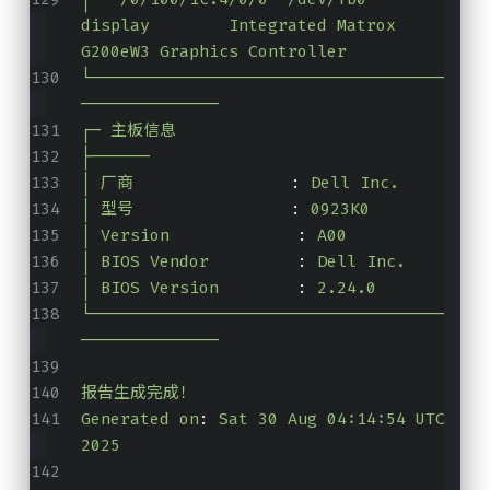
display        Integrated Matrox 
G200eW3 Graphics Controller
└────────────────────────────────────
──────────────
┌─ 主板信息
├──────
│ 厂商
                :
Dell Inc.
│ 型号
                :
0923K0
│ Version
             :
A00
│ BIOS Vendor
         :
Dell Inc.
│ BIOS Version
        :
2.24.0
└────────────────────────────────────
──────────────
报告生成完成！
Generated on
:
Sat 30 Aug 04:14:54 UTC 
2025