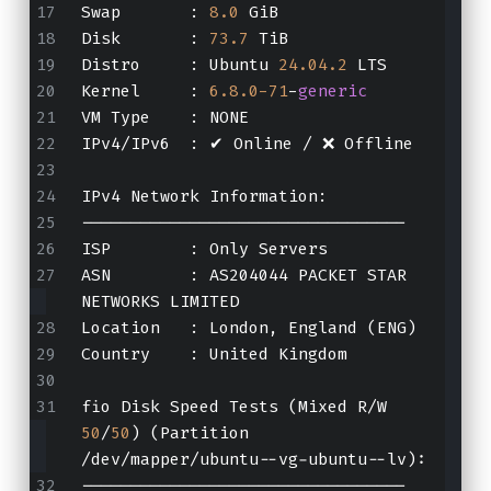
Swap       : 
8.0
 GiB
Disk       : 
73.7
 TiB
Distro     : Ubuntu 
24.04
.2
 LTS
Kernel     : 
6.8
.0
-71
-
generic
VM Type    : NONE
IPv4/IPv6  : ✔ Online / ❌ Offline
IPv4 Network Information:
---------------------------------
ISP        : Only Servers
ASN        : AS204044 PACKET STAR 
NETWORKS LIMITED
Location   : London, England (ENG)
Country    : United Kingdom
fio Disk Speed Tests (Mixed R/W 
50
/
50
) (Partition 
/dev/mapper/ubuntu--vg-ubuntu--lv):
---------------------------------