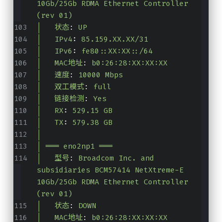
10Gb/25Gb RDMA Ethernet Controller 
(rev 01)
│   状态
:
UP
│   IPv4
:
85.159.XX.XX/31
│   IPv6
:
fe80::XX:XX::/64
│   MAC地址
:
b0:26:28:XX:XX:XX
│   速度
:
10000 Mbps
│   双工模式
:
full
│   链接检测
:
Yes
│   RX
:
529.15 GB
│   TX
:
579.38 GB
│
│ ═══ eno2np1 ═══
│   型号
:
Broadcom Inc. and 
subsidiaries BCM57414 NetXtreme-E 
10Gb/25Gb RDMA Ethernet Controller 
(rev 01)
│   状态
:
DOWN
│   MAC地址
:
b0:26:28:XX:XX:XX