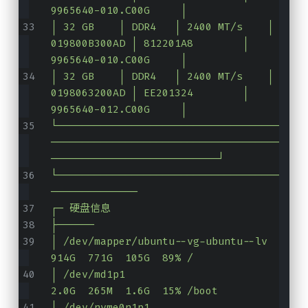
9965640-010.C00G     │
│ 32 GB    │ DDR4   │ 2400 MT/s    │ 
019800B300AD │ 812201A8        │ 
9965640-010.C00G     │
│ 32 GB    │ DDR4   │ 2400 MT/s    │ 
0198063200AD │ EE201324        │ 
9965640-012.C00G     │
└────────────────────────────────────
─────────────────────────────────────
───────────────────────────┘
└────────────────────────────────────
──────────────
┌─ 硬盘信息
├──────
│ /dev/mapper/ubuntu--vg-ubuntu--lv  
914G  771G  105G  89% /
│ /dev/md1p1                         
2.0G  265M  1.6G  15% /boot
│ /dev/nvme0n1p1                     