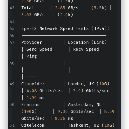
1.56
 GB/s     (
1.5
k)
Total      | 
2.85
 GB/s     (
5.5
k) | 
3.03
 GB/s     (
2.9
k)
iperf3 Network Speed Tests (IPv4):
---------------------------------
Provider        | Location (Link)           
| Send Speed      | Recv Speed      
| Ping           
-----           | -----                     
| ----            | ----            
| ----           
Clouvider       | London, UK (
10
G)          
| 
4.08
 Gbits/sec  | 
7.91
 Gbits/sec  
| 
1.99
 ms        
Eranium         | Amsterdam, NL 
(
100
G)      | 
9.36
 Gbits/sec  | 
8.59
Gbits/sec  | 
8.36
 ms        
Uztelecom       | Tashkent, UZ (
10
G)        