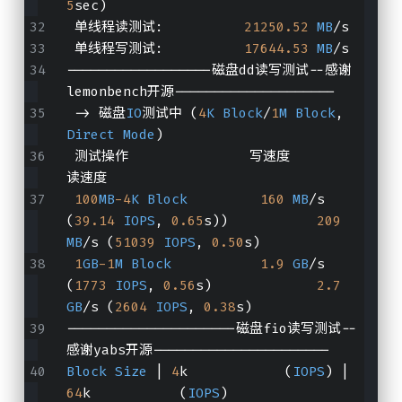
5
sec)
 单线程读测试:          
21250.52
MB
/s
 单线程写测试:          
17644.53
MB
/s
------------------磁盘dd读写测试--感谢
lemonbench开源--------------------
 -> 磁盘
IO
测试中 (
4
K
Block
/
1
M
Block
, 
Direct
Mode
)
 测试操作               写速度                                  
读速度
100
MB
-4
K
Block
160
MB
/s 
(
39.14
IOPS
, 
0.65
s))           
209
MB
/s (
51039
IOPS
, 
0.50
s)
1
GB
-1
M
Block
1.9
GB
/s 
(
1773
IOPS
, 
0.56
s)             
2.7
GB
/s (
2604
IOPS
, 
0.38
s)
---------------------磁盘fio读写测试--
感谢yabs开源----------------------
Block
Size
 | 
4
k            (
IOPS
) | 
64
k           (
IOPS
)