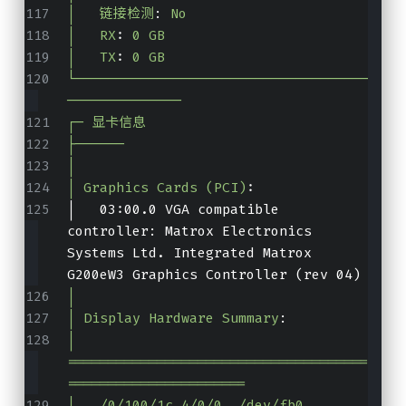
│   链接检测
:
No
│   RX
:
0 GB
│   TX
:
0 GB
└────────────────────────────────────
──────────────
┌─ 显卡信息
├──────
│
│ Graphics Cards (PCI)
:
│   03:00.0 VGA compatible 
controller: Matrox Electronics 
Systems Ltd. Integrated Matrox 
G200eW3 Graphics Controller (rev 04)
│
│ Display Hardware Summary
:
│   
=====================================
======================
│   /0/100/1c.4/0/0  /dev/fb0        