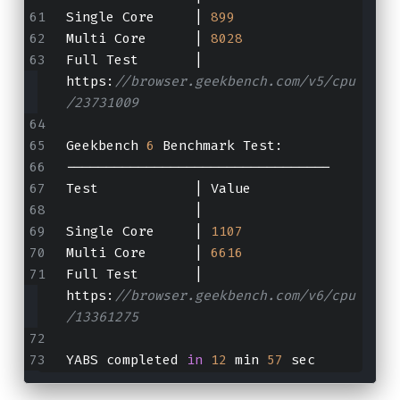
Single Core     | 
899
Multi Core      | 
8028
Full Test       | 
https:
//browser.geekbench.com/v5/cpu
/23731009
Geekbench 
6
 Benchmark Test:
---------------------------------
Test            | Value            
                |                     
Single Core     | 
1107
Multi Core      | 
6616
Full Test       | 
https:
//browser.geekbench.com/v6/cpu
/13361275
YABS completed 
in
12
 min 
57
 sec