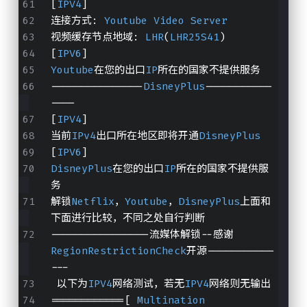
[
IPV4
]
连接方式: 
Youtube
Video
Server
视频缓存节点地域: 
LHR
(
LHR25S41
)
[
IPV6
]
Youtube
在您的出口
IP
所在的国家不提供服务
---------------
DisneyPlus
-----------
----
[
IPV4
]
当前
IPv4
出口所在地区即将开通
DisneyPlus
[
IPV6
]
DisneyPlus
在您的出口
IP
所在的国家不提供服
务
解锁
Netflix
，
Youtube
，
DisneyPlus
上面和
下面进行比较，不同之处自行判断
----------------流媒体解锁--感谢
RegionRestrictionCheck
开源-----------
---
 以下为
IPV4
网络测试，若无
IPV4
网络则无输出
============[ 
Multination