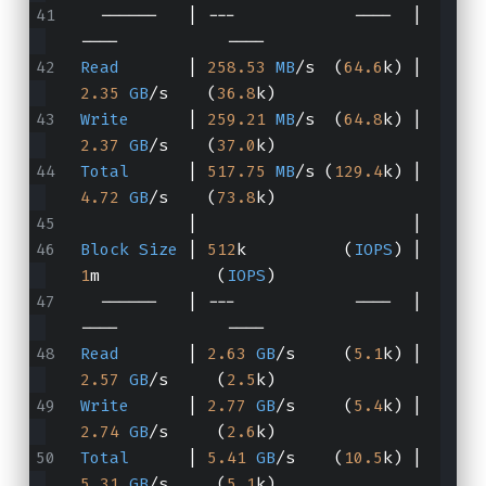
  ------   | ---            ----  | 
----           ---- 
Read
       | 
258.53
MB
/s  (
64.6
k) | 
2.35
GB
/s    (
36.8
k)
Write
      | 
259.21
MB
/s  (
64.8
k) | 
2.37
GB
/s    (
37.0
k)
Total
      | 
517.75
MB
/s (
129.4
k) | 
4.72
GB
/s    (
73.8
k)
           |     
Block
Size
 | 
512
k          (
IOPS
) | 
1
m            (
IOPS
)
  ------   | ---            ----  | 
----           ---- 
Read
       | 
2.63
GB
/s     (
5.1
k) | 
2.57
GB
/s     (
2.5
k)
Write
      | 
2.77
GB
/s     (
5.4
k) | 
2.74
GB
/s     (
2.6
k)
Total
      | 
5.41
GB
/s    (
10.5
k) | 
5.31
GB
/s     (
5.1
k)