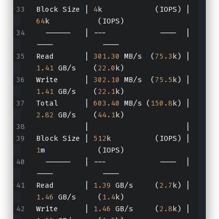
Block Size | 
4
k            (IOPS) | 
64
k           (IOPS)
  ------   | ---            ----  | 
----           ---- 
Read       | 
301.30
 MB/s  (
75.3
k) | 
1.41
 GB/s    (
22.0
k)
Write      | 
302.10
 MB/s  (
75.5
k) | 
1.41
 GB/s    (
22.1
k)
Total      | 
603.40
 MB/s (
150.8
k) | 
2.82
 GB/s    (
44.1
k)
           |     
Block Size | 
512
k          (IOPS) | 
1
m            (IOPS)
  ------   | ---            ----  | 
----           ---- 
Read       | 
1.39
 GB/s     (
2.7
k) | 
1.46
 GB/s     (
1.4
k)
Write      | 
1.46
 GB/s     (
2.8
k) | 