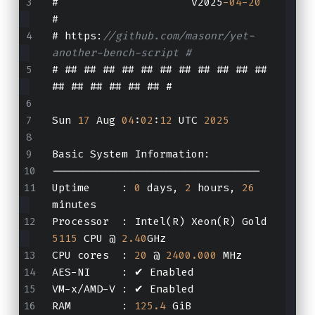
#                     v2025
-04
-20
#
# https:
//github.com/masonr/yet-
another-bench-script #
# ## ## ## ## ## ## ## ## ## ## ## 
## ## ## ## ## ## #
Sun 
17
 Aug 
04
:
02
:
12
 UTC 
2025
Basic System Information:
---------------------------------
Uptime     : 
0
 days, 
2
 hours, 
26
minutes
Processor  : Intel(R) Xeon(R) Gold 
5115
 CPU @ 
2.40
GHz
CPU cores  : 
20
 @ 
2400.000
 MHz
AES-NI     : ✔ Enabled
VM-x/AMD-V : ✔ Enabled
RAM        : 
125.4
 GiB