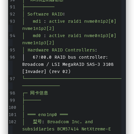
├───────────
│ Software RAID
:
│   md1
 :
active raid1 nvme0n1p2[0] 
nvme1n1p2[2]
│   md0
 :
active raid1 nvme0n1p3[0] 
nvme1n1p3[2]
│ Hardware RAID Controllers
:
│   67:00.0 RAID bus controller: 
Broadcom / LSI MegaRAID SAS-3 3108 
[Invader] (rev 02)
└────────────────────────────────────
──────────────
┌─ 网卡信息
├──────
│
│ ═══ eno1np0 ═══
│   型号
:
Broadcom Inc. and 
subsidiaries BCM57414 NetXtreme-E 