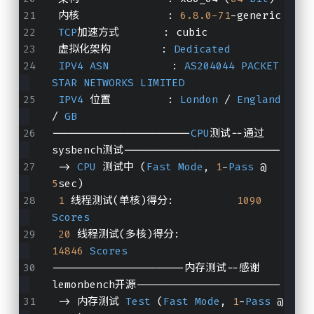
 内核              : 
6.8
.0
-71
-generic
TCP
加速方式       : cubic
 虚拟化架构        : 
Dedicated
IPV4
ASN
          : 
AS204044
PACKET
STAR
NETWORKS
LIMITED
IPV4
 位置         : 
London
 / 
England
/ 
GB
----------------------
CPU
测试--通过
sysbench测试-------------------------
 -> 
CPU
 测试中 (
Fast
Mode
, 
1
-
Pass
 @ 
5
sec)
1
 线程测试(单核)得分:          
1090
Scores
20
 线程测试(多核)得分:                 
14846
Scores
---------------------内存测试--感谢
lemonbench开源-----------------------
 -> 内存测试 
Test
 (
Fast
Mode
, 
1
-
Pass
 @ 