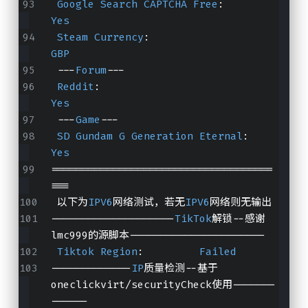
Google
Search
CAPTCHA
Free
:            
Yes
Steam
Currency
:                        
GBP
 ---
Forum
---
Reddit
:                                
Yes
 ---
Game
---
SD
Gundam
G
Generation
Eternal
:        
Yes
====================================
===
 以下为
IPV6
网络测试，若无
IPV6
网络则无输出
--------------------
TikTok
解锁--感谢
lmc999的源脚本----------------------
Tiktok
Region
:         
Failed
-------------
IP
质量检测--基于
oneclickvirt/securityCheck使用-------
------