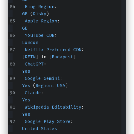
Bing
Region
:                           
GB
 (
Risky
)
Apple
Region
:                          
GB
YouTube
CDN
:                           
London
Netflix
Preferred
CDN
:                 
[
RETN
] in [
Budapest
]
ChatGPT
:                               
Yes
Google
Gemini
:                         
Yes
 (
Region
: 
USA
)
Claude
:                                
Yes
Wikipedia
Editability
:                 
Yes
Google
Play
Store
:                     
United
States