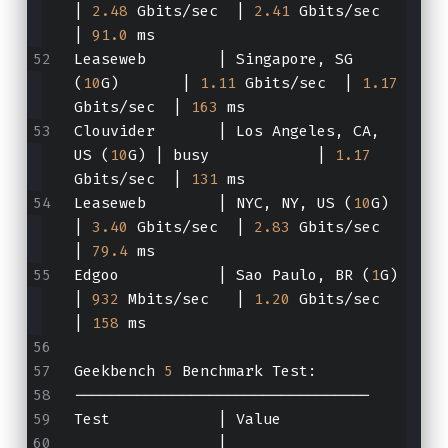
| 
2.48
 Gbits/sec  | 
2.41
 Gbits/sec  
| 
91.0
 ms        
Leaseweb        | Singapore, SG 
(
10
G)       | 
1.11
 Gbits/sec  | 
1.17
Gbits/sec  | 
163
 ms         
Clouvider       | Los Angeles, CA, 
US (
10
G) | busy            | 
1.17
Gbits/sec  | 
131
 ms         
Leaseweb        | NYC, NY, US (
10
G)         
| 
3.40
 Gbits/sec  | 
2.83
 Gbits/sec  
| 
79.4
 ms        
Edgoo           | Sao Paulo, BR (
1
G)        
| 
932
 Mbits/sec   | 
1.20
 Gbits/sec  
| 
158
 ms         
Geekbench 
5
 Benchmark Test:
---------------------------------
Test            | Value            
                |                     