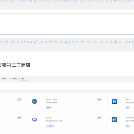
rce.fit2cloud.com/1panel/package/quick_start.sh -o quick_start
安装第三方商店