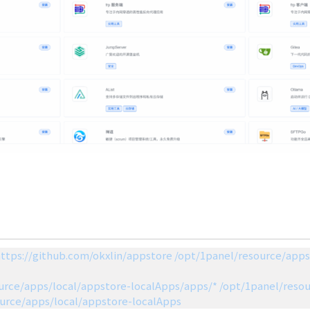
 https://github.com/okxlin/appstore /opt/1panel/resource/app
ource/apps/local/appstore-localApps/apps/* /opt/1panel/resou
ource/apps/local/appstore-localApps