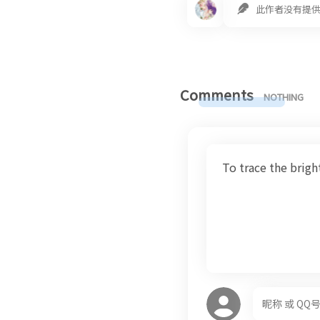
此作者没有提
Comments
NOTHING
To trace the brig