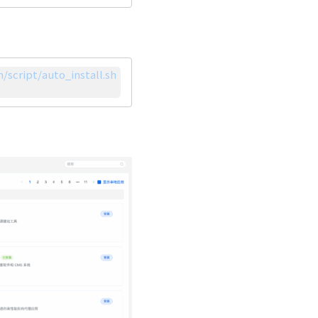
cript/auto_install.sh 