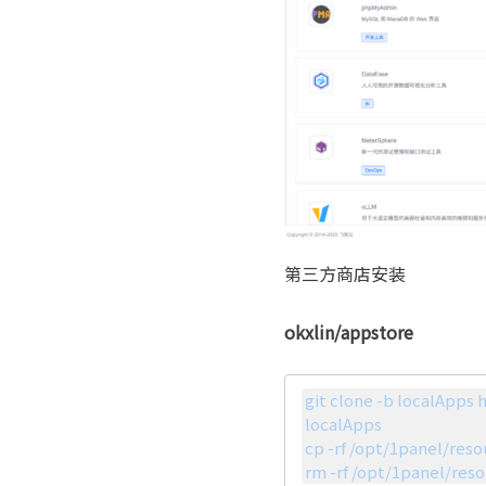
第三方商店安装
okxlin/appstore
git clone -b localApps
localApps

cp -rf /opt/1panel/res
rm -rf /opt/1panel/res