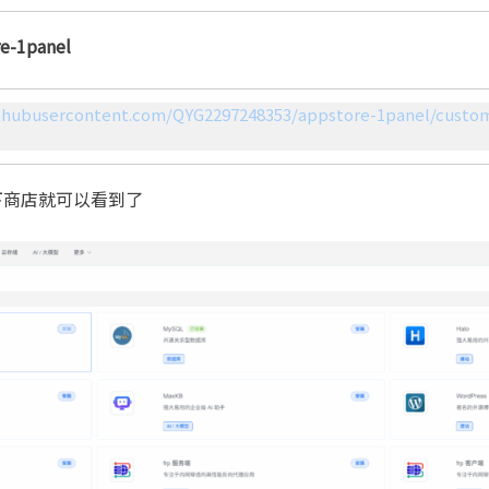
e-1panel
githubusercontent.com/QYG2297248353/appstore-1panel/custom/s
下商店就可以看到了