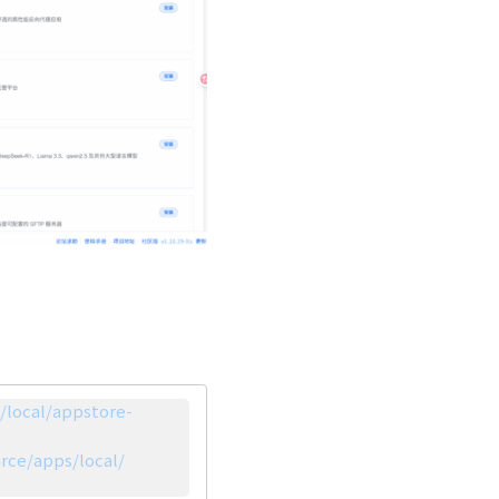
s/local/appstore-
rce/apps/local/
