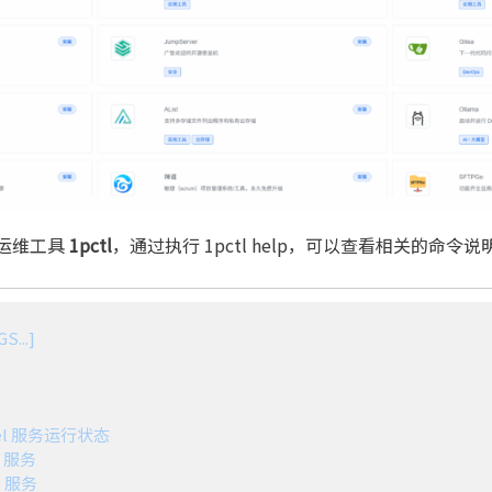
季節の変わり目の服は何着りゃいいんだろ
行运维工具
1pctl
，通过执行 1pctl help，可以查看相关的命令说