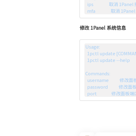
  ips                 取消 1Panel 授权 IP 限制

  mfa                 取消 1
修改 1Panel 系统信息
Usage:

  1pctl update [COMMAND] [ARGS...]

  1pctl update --help

Commands: 

  username            修改面板用户

  password            修改面板密码

  port                修改面板