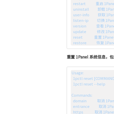
  restart             重启 1Panel 服务

  uninstall           卸载 1Panel 服务

  user-info           获取 1Panel 用户信息

  listen-ip           切换 1Panel 监听 IP

  version             查看 1Panel 版本信息

  update              修改 1Panel 系统信息

  reset               重置 1Panel 系统信息

  restore             恢
重置 1Panel 系统信
Usage:

  1pctl reset [COMMAND] [ARGS...]

  1pctl reset --help

Commands: 

  domain              取消 1Panel 访问域名绑定

  entrance            取消 1Panel 安全入口

  https               取消 1Panel https 方式登录
