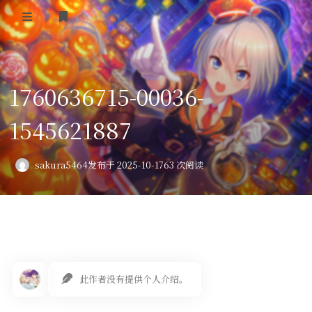
登录
首页
1760636715-00036-
VPS评测
1545621887
AI绘画
教程
sakura5464
发布于 2025-10-17
63 次阅读
图库
番剧
会员订阅
此作者没有提供个人介绍。