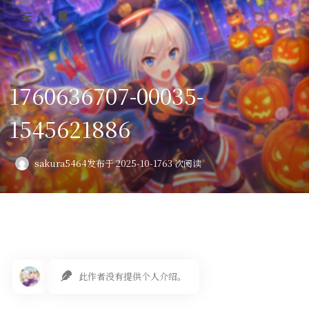
登录
首页
1760636707-00035-
VPS评测
1545621886
AI绘画
教程
sakura5464
发布于 2025-10-17
63 次阅读
图库
番剧
会员订阅
此作者没有提供个人介绍。