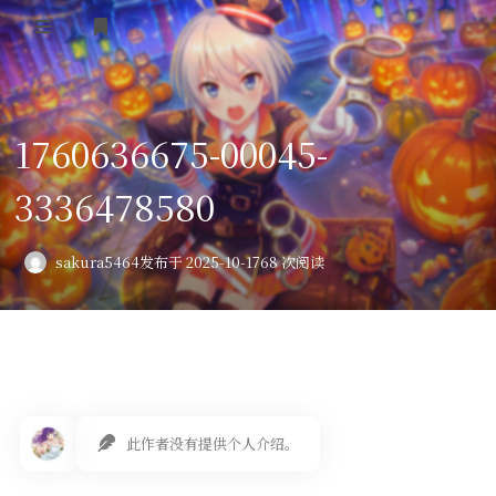
登录
首页
1760636675-00045-
VPS评测
3336478580
AI绘画
教程
sakura5464
发布于 2025-10-17
68 次阅读
图库
番剧
会员订阅
此作者没有提供个人介绍。