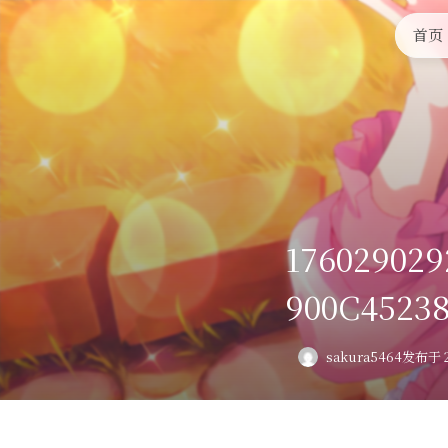
首页
176029029
900C4523
sakura5464
发布于 2