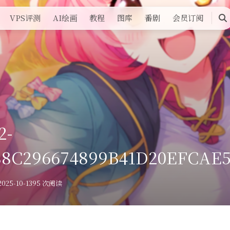
VPS评测
AI绘画
教程
图库
番剧
会员订阅
搜
索
2-
88C296674899B41D20EFCAE
025-10-13
95 次阅读