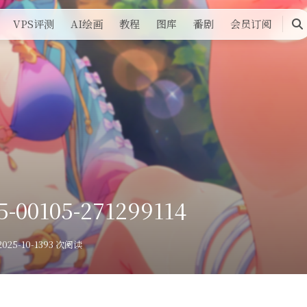
VPS评测
AI绘画
教程
图库
番剧
会员订阅
搜
索
5-00105-271299114
025-10-13
93 次阅读