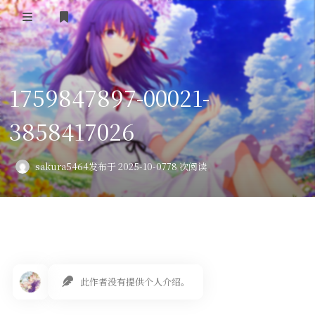
登录
首页
1759847897-00021-
VPS评测
3858417026
AI绘画
教程
sakura5464
发布于 2025-10-07
78 次阅读
图库
番剧
会员订阅
此作者没有提供个人介绍。