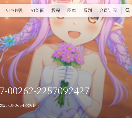
VPS评测
AI绘画
教程
图库
番剧
会员订阅
搜
索
7-00262-2257092427
025-10-06
84 次阅读