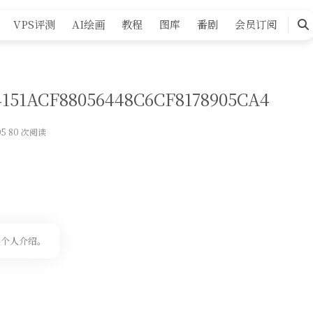
VPS评测
AI绘画
教程
图库
番剧
会员订阅
搜
索
F4151ACF88056448C6CF8178905CA4
05 80 次阅读
供个人介绍。