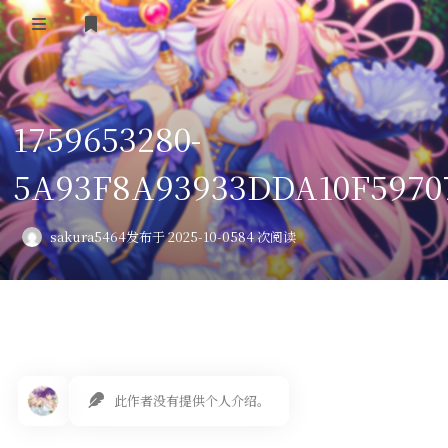
登录
首页
1759653280-
VPS评测
5A93F8A93933DDA10F5970
AI绘画
教程
sakura5464
发布于 2025-10-05
84 次阅读
图库
番剧
会员订阅
此作者没有提供个人介绍。