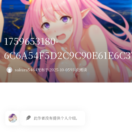
登录
首页
1759653180-
VPS评测
6C6A54F5D2C9C90E61E6C3
AI绘画
教程
sakura5464
发布于 2025-10-05
93 次阅读
图库
番剧
会员订阅
此作者没有提供个人介绍。