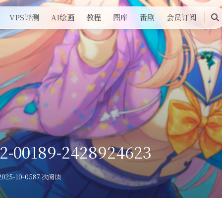
VPS评测
AI绘画
教程
图库
番剧
会员订阅
搜
索
2-00189-2428924623
025-10-05
87 次阅读