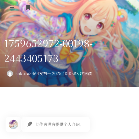
登录
首页
1759652972-00198-
VPS评测
2443405173
AI绘画
教程
sakura5464
发布于 2025-10-05
88 次阅读
图库
番剧
会员订阅
此作者没有提供个人介绍。