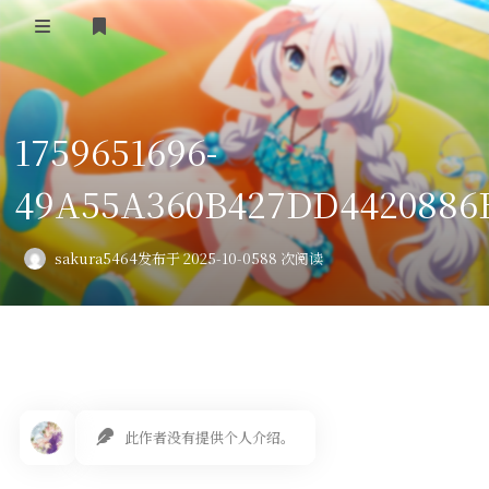
登录
首页
1759651696-
VPS评测
49A55A360B427DD4420886B
AI绘画
教程
sakura5464
发布于 2025-10-05
88 次阅读
图库
番剧
会员订阅
此作者没有提供个人介绍。