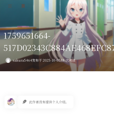
登录
首页
1759651664-
VPS评测
517D02343C884AE468EFC87
AI绘画
教程
sakura5464
发布于 2025-10-05
88 次阅读
图库
番剧
会员订阅
此作者没有提供个人介绍。