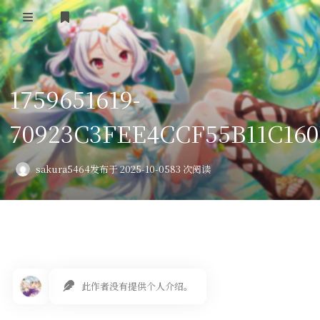
登录
首页
1759651619-
VPS评测
70923C3FEE4CCF55B11C16
AI绘画
教程
sakura5464
发布于 2025-10-05
83 次阅读
图库
番剧
会员订阅
此作者没有提供个人介绍。