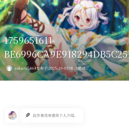
登录
首页
1759651611-
VPS评测
BE6996CA9E918294DB5C25
AI绘画
教程
sakura5464
发布于 2025-10-05
98 次阅读
图库
番剧
会员订阅
此作者没有提供个人介绍。