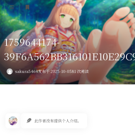
登录
首页
1759644174-
VPS评测
39F6A562BB316101E10E29C
AI绘画
教程
sakura5464
发布于 2025-10-05
81 次阅读
图库
番剧
会员订阅
此作者没有提供个人介绍。