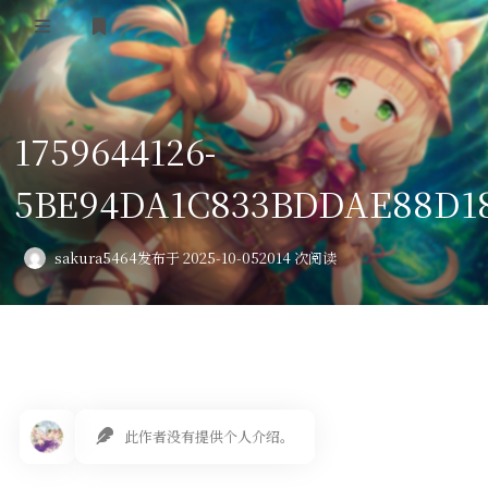
登录
首页
1759644126-
VPS评测
5BE94DA1C833BDDAE88D18
AI绘画
教程
sakura5464
发布于 2025-10-05
2014 次阅读
图库
番剧
会员订阅
此作者没有提供个人介绍。