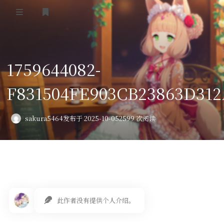
登录
首页
1759644082-
VPS评测
F831504FE903CB23863D31
AI绘画
教程
sakura5464
发布于 2025-10-05
2599 次阅读
图库
番剧
会员订阅
此作者没有提供个人介绍。