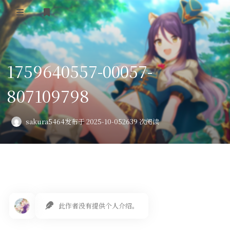
登录
首页
1759640557-00057-
VPS评测
807109798
AI绘画
教程
sakura5464
发布于 2025-10-05
2639 次阅读
图库
番剧
会员订阅
此作者没有提供个人介绍。