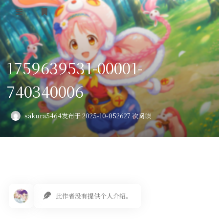
登录
首页
1759639531-00001-
VPS评测
740340006
AI绘画
教程
sakura5464
发布于 2025-10-05
2627 次阅读
图库
番剧
会员订阅
此作者没有提供个人介绍。