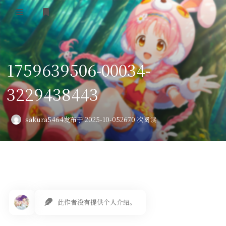
登录
首页
1759639506-00034-
VPS评测
3229438443
AI绘画
教程
sakura5464
发布于 2025-10-05
2670 次阅读
图库
番剧
会员订阅
此作者没有提供个人介绍。