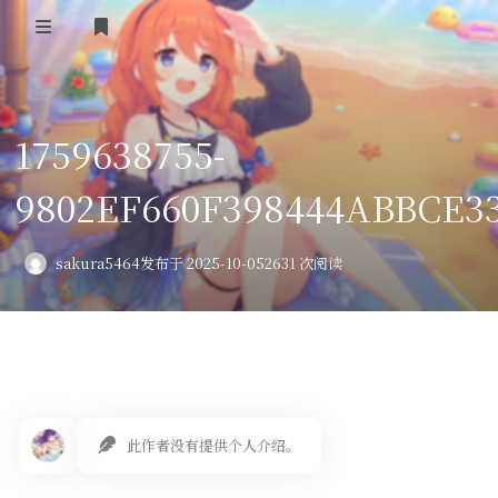
登录
首页
1759638755-
VPS评测
9802EF660F398444ABBCE3
AI绘画
教程
sakura5464
发布于 2025-10-05
2631 次阅读
图库
番剧
会员订阅
此作者没有提供个人介绍。