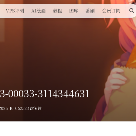
VPS评测
AI绘画
教程
图库
番剧
会员订阅
搜
索
3-00033-3114344631
025-10-05
2523 次阅读