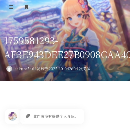
登录
首页
1759581293-
VPS评测
AE3E943DEE27B0908CAA4
AI绘画
教程
sakura5464
发布于 2025-10-04
2604 次阅读
图库
番剧
会员订阅
此作者没有提供个人介绍。