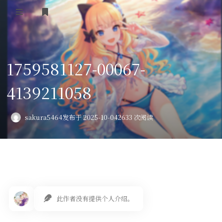
登录
首页
1759581127-00067-
VPS评测
4139211058
AI绘画
教程
sakura5464
发布于 2025-10-04
2633 次阅读
图库
番剧
会员订阅
此作者没有提供个人介绍。