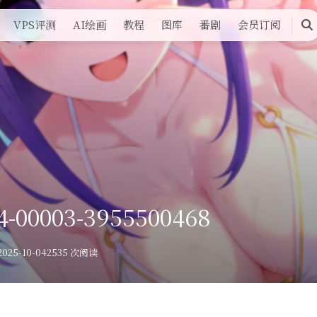
VPS评测
AI绘画
教程
图库
番剧
会员订阅
搜
索
4-00003-3955500468
025-10-04
2535 次阅读