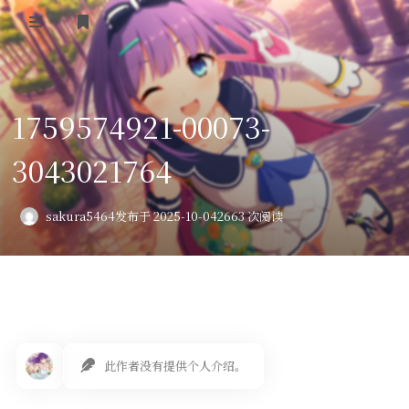
登录
首页
1759574921-00073-
VPS评测
3043021764
AI绘画
教程
sakura5464
发布于 2025-10-04
2663 次阅读
图库
番剧
会员订阅
此作者没有提供个人介绍。