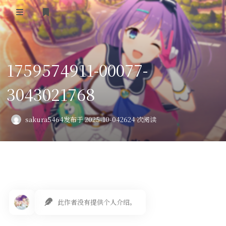
登录
首页
1759574911-00077-
VPS评测
3043021768
AI绘画
教程
sakura5464
发布于 2025-10-04
2624 次阅读
图库
番剧
会员订阅
此作者没有提供个人介绍。