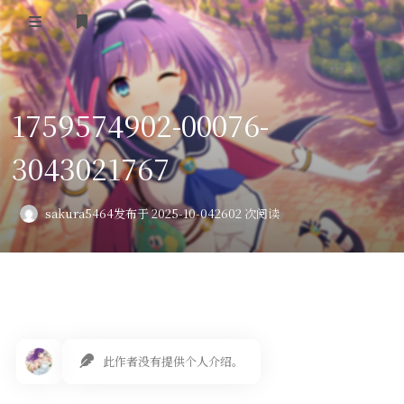
登录
首页
1759574902-00076-
VPS评测
3043021767
AI绘画
教程
sakura5464
发布于 2025-10-04
2602 次阅读
图库
番剧
会员订阅
此作者没有提供个人介绍。