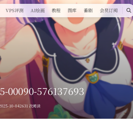
VPS评测
AI绘画
教程
图库
番剧
会员订阅
搜
索
5-00090-576137693
025-10-04
2631 次阅读