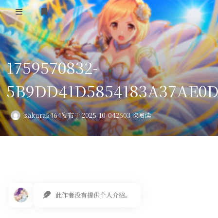
登录
首页
1759570832-
VPS评测
5B9DD41D5854183A37AE0D
AI绘画
教程
sakura5464
发布于 2025-10-04
2603 次阅读
图库
番剧
会员订阅
此作者没有提供个人介绍。