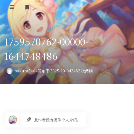
登录
首页
1759570762-00000-
VPS评测
1644748486
AI绘画
教程
sakura5464
发布于 2025-10-04
2482 次阅读
图库
番剧
会员订阅
此作者没有提供个人介绍。