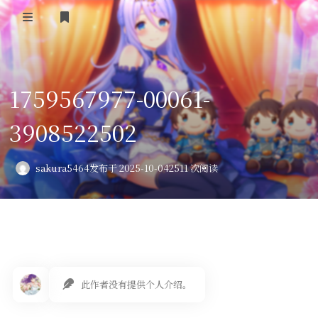
登录
首页
1759567977-00061-
VPS评测
3908522502
AI绘画
教程
sakura5464
发布于 2025-10-04
2511 次阅读
图库
番剧
会员订阅
此作者没有提供个人介绍。