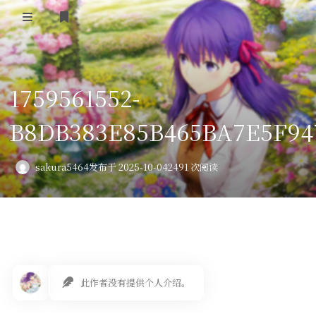
登录
首页
1759561552-
VPS评测
B8DB383E85B465BA7E5F9
AI绘画
教程
sakura5464
发布于 2025-10-04
2491 次阅读
图库
番剧
会员订阅
此作者没有提供个人介绍。