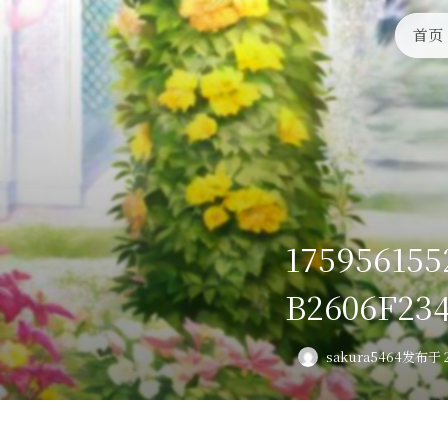
首页
175956155
B2606F23
sakura5464
发布于 2