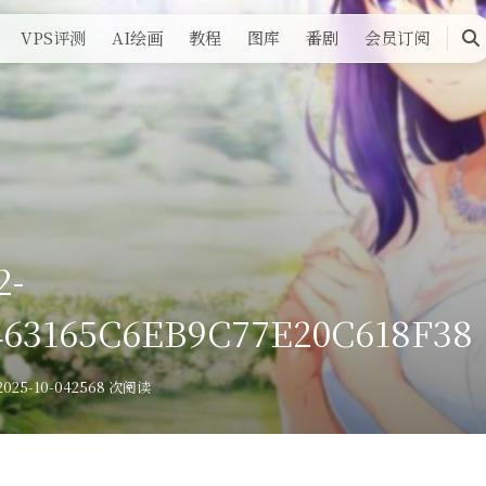
VPS评测
AI绘画
教程
图库
番剧
会员订阅
搜
索
2-
463165C6EB9C77E20C618F38
025-10-04
2568 次阅读