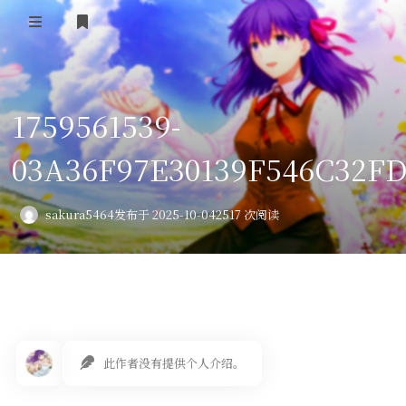
登录
首页
1759561539-
VPS评测
03A36F97E30139F546C32F
AI绘画
教程
sakura5464
发布于 2025-10-04
2517 次阅读
图库
番剧
会员订阅
此作者没有提供个人介绍。