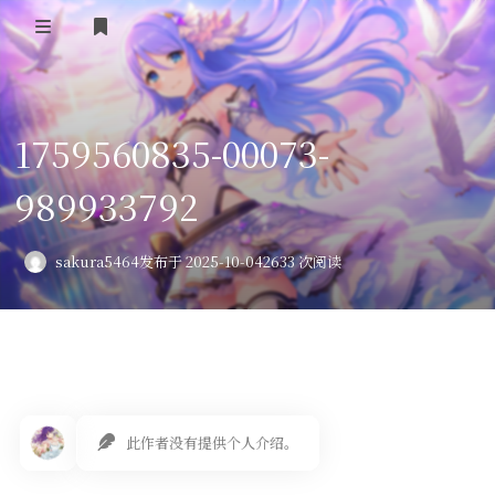
登录
首页
1759560835-00073-
VPS评测
989933792
AI绘画
教程
sakura5464
发布于 2025-10-04
2633 次阅读
图库
番剧
会员订阅
此作者没有提供个人介绍。